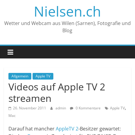
Zum
Nielsen.ch
Inhalt
springen
Wetter und Webcam aus Wilen (Sarnen), Fotografie und
Blog
Allgemein
Apple TV
Videos auf Apple TV 2
streamen
,
26. November 2011
admin
0 Kommentare
Apple TV
Mac
Darauf hat mancher
AppleTV 2
-Besitzer gewartet: